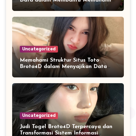
Data dalam Membantu Memahami
Riwayat Informasi
Uncategorized
Memahami Struktur Situs Toto
Broto4D dalam Menyajikan Data
dan Statistik Harian
Uncategorized
Judi Togel Broto4D Terpercaya dan
Transformasi Sistem Informasi