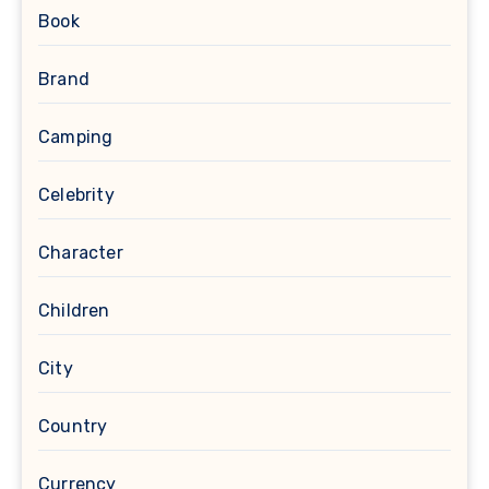
Book
Brand
Camping
Celebrity
Character
Children
City
Country
Currency