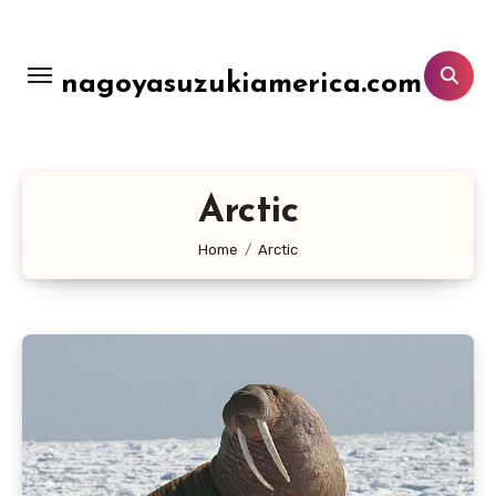
Lewati
ke
konten
nagoyasuzukiamerica.com
Arctic
Home
Arctic