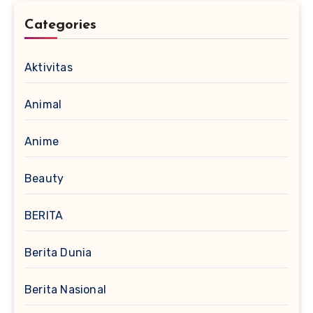
Categories
Aktivitas
Animal
Anime
Beauty
BERITA
Berita Dunia
Berita Nasional