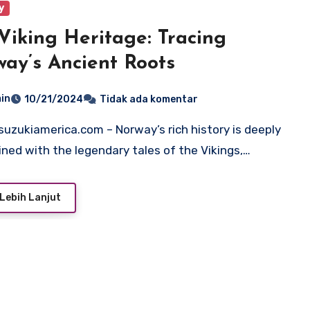
y
Viking Heritage: Tracing
ay’s Ancient Roots
in
10/21/2024
Tidak ada komentar
ined with the legendary tales of the Vikings,…
Lebih Lanjut