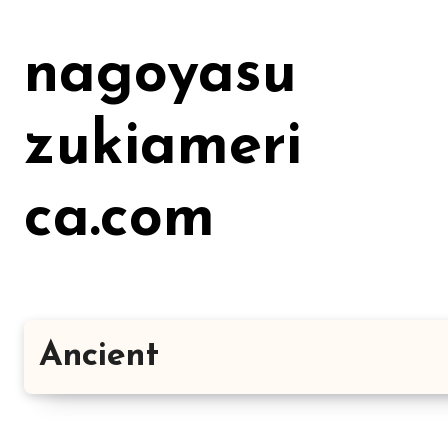
Lewati
ke
nagoyasu
konten
zukiameri
ca.com
Ancient