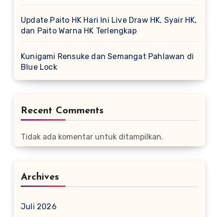
Update Paito HK Hari Ini Live Draw HK, Syair HK,
dan Paito Warna HK Terlengkap
Kunigami Rensuke dan Semangat Pahlawan di
Blue Lock
Recent Comments
Tidak ada komentar untuk ditampilkan.
Archives
Juli 2026