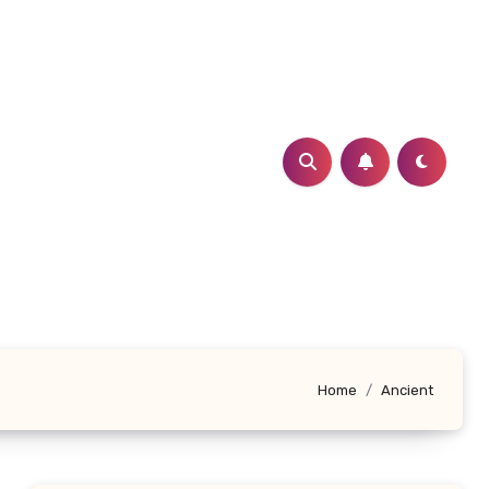
Home
Ancient