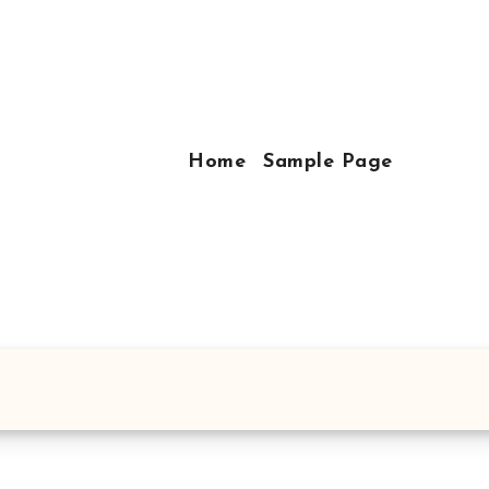
Home
Sample Page