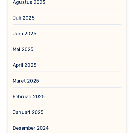
Agustus 2025
Juli 2025
Juni 2025
Mei 2025
April 2025
Maret 2025
Februari 2025
Januari 2025
Desember 2024