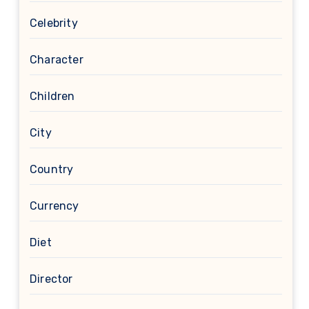
Celebrity
Character
Children
City
Country
Currency
Diet
Director