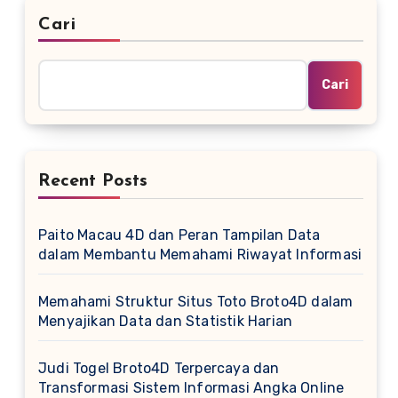
Cari
Cari
Recent Posts
Paito Macau 4D dan Peran Tampilan Data
dalam Membantu Memahami Riwayat Informasi
Memahami Struktur Situs Toto Broto4D dalam
Menyajikan Data dan Statistik Harian
Judi Togel Broto4D Terpercaya dan
Transformasi Sistem Informasi Angka Online