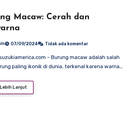
ung Macaw: Cerah dan
warna
in
07/09/2024
Tidak ada komentar
rung paling ikonik di dunia, terkenal karena warna…
Lebih Lanjut