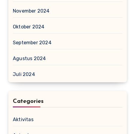
November 2024
Oktober 2024
September 2024
Agustus 2024
Juli 2024
Categories
Aktivitas