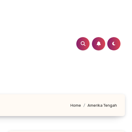
Home
Amerika Tengah