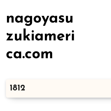
Lewati
ke
nagoyasu
konten
zukiameri
ca.com
1812