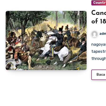
Countr
Cana
of 1
adm
nagoyasuzukiamerica.com – Canada’s military history is a
tapestry
throug
Baca 